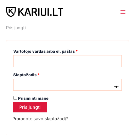
Pereiti
prie
turinio
Prisijungti
Privalomas
Vartotojo vardas arba el. paštas
*
Privalomas
Slaptažodis
*
Prisiminti mane
Prisijungti
Praradote savo slaptažodį?