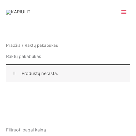
Pereiti
prie
turinio
Pradžia
/ Raktų pakabukas
Raktų pakabukas
Produktų nerasta.
Filtruoti pagal kainą