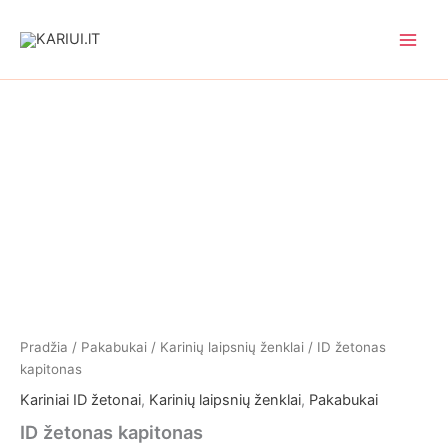
Pereiti
prie
turinio
Pradžia
/
Pakabukai
/
Karinių laipsnių ženklai
/ ID žetonas
kapitonas
Kariniai ID žetonai
,
Karinių laipsnių ženklai
,
Pakabukai
ID žetonas kapitonas