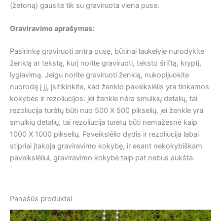
(žetoną) gausite tik su graviruota viena puse.
Graviravimo aprašymas:
Pasirinkę graviruoti antrą pusę, būtinai laukelyje nurodykite
ženklą ar tekstą, kurį norite graviruoti, teksto šriftą, kryptį,
lygiavimą. Jeigu norite graviruoti ženklą, nukopijuokite
nuorodą į jį, įsitikinkite, kad ženklo paveikslėlis yra tinkamos
kokybės ir rezoliucijos: jei ženkle nėra smulkių detalių, tai
rezoliucija turėtų būti nuo 500 X 500 pikselių, jei ženkle yra
smulkių detalių, tai rezoliucija turėtų būti nemažesnė kaip
1000 X 1000 pikselių. Paveikslėlio dydis ir rezoliucija labai
stipriai įtakoja graviravimo kokybę, ir esant nekokybiškam
paveikslėliui, graviravimo kokybė taip pat nebus aukšta.
Panašūs produktai