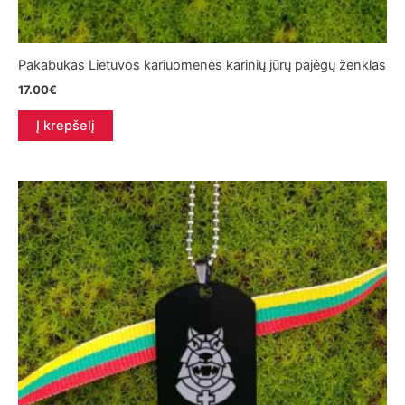
Pakabukas Lietuvos kariuomenės karinių jūrų pajėgų ženklas
17.00
€
Į krepšelį