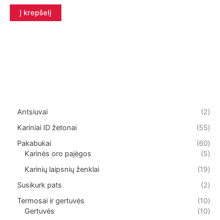
Į krepšelį
2
Antsiuvai
2
p
5
Kariniai ID žetonai
55
r
5
o
6
Pakabukai
60
p
d
0
5
Karinės oro pajėgos
5
r
u
p
p
o
1
Karinių laipsnių ženklai
19
k
r
r
d
9
t
o
o
2
Susikurk pats
2
u
p
a
d
d
p
k
r
1
Termosai ir gertuvės
10
i
u
u
r
t
o
0
1
Gertuvės
10
k
k
o