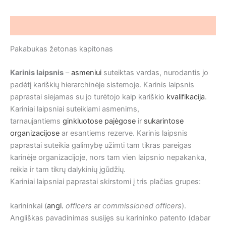
kapitonas
Aprašymas
Pakabukas žetonas kapitonas
Karinis laipsnis
–
asmeniui
suteiktas vardas, nurodantis jo
padėtį kariškių hierarchinėje sistemoje. Karinis laipsnis
paprastai siejamas su jo turėtojo kaip kariškio
kvalifikacija
.
Kariniai laipsniai suteikiami asmenims,
tarnaujantiems
ginkluotose pajėgose
ir
sukarintose
organizacijose
ar esantiems rezerve. Karinis laipsnis
paprastai suteikia galimybę užimti tam tikras pareigas
karinėje organizacijoje, nors tam vien laipsnio nepakanka,
reikia ir tam tikrų dalykinių įgūdžių.
Kariniai laipsniai paprastai skirstomi į tris plačias grupes:
karininkai (
angl.
officers
ar
commissioned officers
).
Angliškas pavadinimas susijęs su karininko patento (dabar