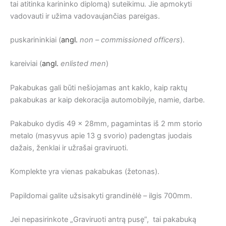
tai atitinka karininko diplomą) suteikimu. Jie apmokyti
vadovauti ir užima vadovaujančias pareigas.
puskarininkiai (
angl.
non – commissioned officers
).
kareiviai (
angl.
enlisted men
)
Pakabukas gali būti nešiojamas ant kaklo, kaip raktų
pakabukas ar kaip dekoracija automobilyje, namie, darbe.
Pakabuko dydis 49 x 28mm, pagamintas iš 2 mm storio
metalo (masyvus apie 13 g svorio) padengtas juodais
dažais, ženklai ir užrašai graviruoti.
Komplekte yra vienas pakabukas (žetonas).
Papildomai galite užsisakyti grandinėlė – ilgis 700mm.
Jei nepasirinkote „Graviruoti antrą pusę”, tai pakabuką