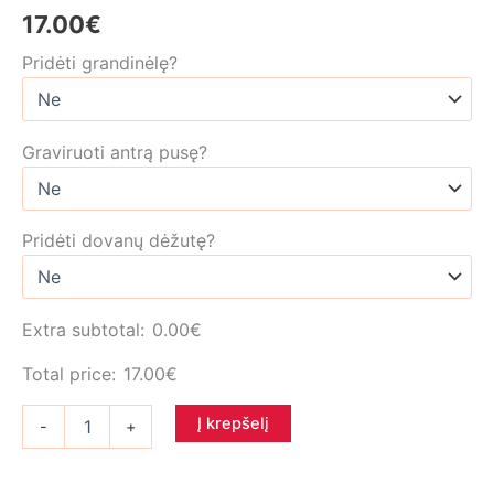
17.00
€
Pridėti grandinėlę?
Graviruoti antrą pusę?
Pridėti dovanų dėžutę?
Extra subtotal:
0.00
€
Total price:
17.00
€
produkto
Į krepšelį
-
+
kiekis:
ID
žetonas