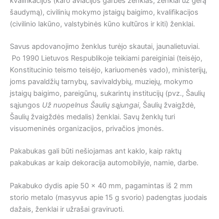
kvalifikacijos (karo aviacijos garbės ženklas, ženklai už gerą
šaudymą), civilinių mokymo įstaigų baigimo, kvalifikacijos
(civilinio lakūno, valstybinės kūno kultūros ir kiti) ženklai.
Savus apdovanojimo ženklus turėjo skautai, jaunalietuviai.
Po 1990 Lietuvos Respublikoje teikiami pareiginiai (teisėjo,
Konstitucinio teismo teisėjo, kariuomenės vado), ministerijų,
joms pavaldžių tarnybų, savivaldybių, muziejų, mokymo
įstaigų baigimo, pareigūnų, sukarintų institucijų (pvz., Šaulių
sąjungos
Už nuopelnus Šaulių sąjungai
, Šaulių žvaigždė,
Šaulių žvaigždės medalis) ženklai. Savų ženklų turi
visuomeninės organizacijos, privačios įmonės.
Pakabukas gali būti nešiojamas ant kaklo, kaip raktų
pakabukas ar kaip dekoracija automobilyje, namie, darbe.
Pakabuko dydis apie 50 x 40 mm, pagamintas iš 2 mm
storio metalo (masyvus apie 15 g svorio) padengtas juodais
dažais, ženklai ir užrašai graviruoti.