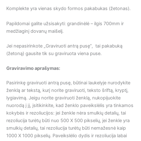
Komplekte yra vienas skydo formos pakabukas (žetonas).
Papildomai galite užsisakyti: grandinėlė – ilgis 700mm ir
medžiaginį dovanų maišelį.
Jei nepasirinkote „Graviruoti antrą pusę”, tai pakabuką
(žetoną) gausite tik su graviruota viena puse.
Graviravimo aprašymas:
Pasirinkę graviruoti antrą pusę, būtinai laukelyje nurodykite
ženklą ar tekstą, kurį norite graviruoti, teksto šriftą, kryptį,
lygiavimą. Jeigu norite graviruoti ženklą, nukopijuokite
nuorodą į jį, įsitikinkite, kad ženklo paveikslėlis yra tinkamos
kokybės ir rezoliucijos: jei ženkle nėra smulkių detalių, tai
rezoliucija turėtų būti nuo 500 X 500 pikselių, jei ženkle yra
smulkių detalių, tai rezoliucija turėtų būti nemažesnė kaip
1000 X 1000 pikselių. Paveikslėlio dydis ir rezoliucija labai