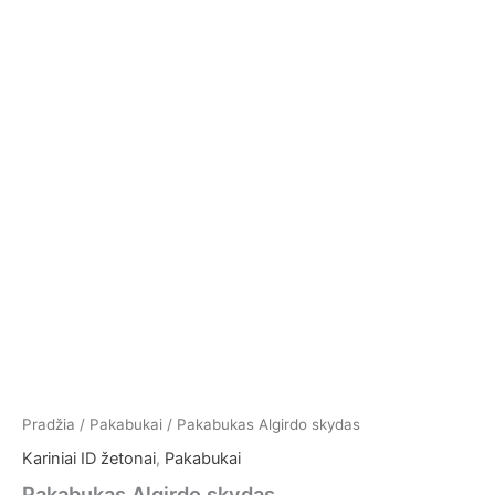
Pradžia
/
Pakabukai
/ Pakabukas Algirdo skydas
Kariniai ID žetonai
,
Pakabukai
Pakabukas Algirdo skydas