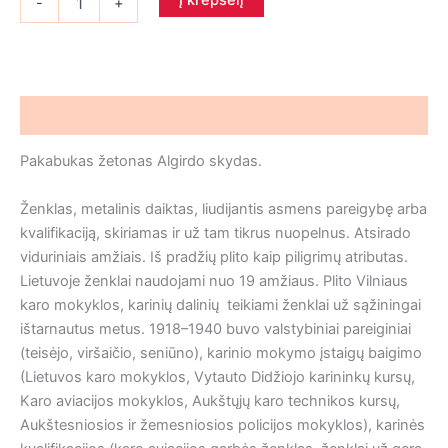
Į krepšelį
-
+
kiekis:
Pakabukas
Algirdo
skydas
Aprašymas
Pakabukas žetonas Algirdo skydas.
Ženklas
,
metalinis daiktas, liudijantis asmens pareigybę arba
kvalifikaciją, skiriamas ir už tam tikrus nuopelnus
. Atsirado
viduriniais amžiais. Iš pradžių plito kaip piligrimų atributas.
Lietuvoje ženklai naudojami nuo 19 amžiaus. Plito Vilniaus
karo mokyklos, karinių dalinių teikiami ženklai už sąžiningai
ištarnautus metus. 1918–1940 buvo valstybiniai pareiginiai
(teisėjo, viršaičio, seniūno), karinio mokymo įstaigų baigimo
(Lietuvos karo mokyklos, Vytauto Didžiojo karininkų kursų,
Karo aviacijos mokyklos, Aukštųjų karo technikos kursų,
Aukštesniosios ir žemesniosios policijos mokyklos), karinės