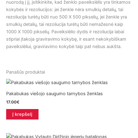
nuorodą į jį, įsitikinkite, kad ženklo paveikslėlis yra tinkamos
kokybės ir rezoliucijos: jei ženkle nėra smulkių detalių, tai
rezoliucija turėtų būti nuo 500 X 500 pikselių, jei ženkle yra
smulkių detalių, tai rezoliucija turėtų būti nemažesnė kaip
1000 X 1000 pikselių. Paveikslėlio dydis ir rezoliucija labai
stipriai įtakoja graviravimo kokybę, ir esant nekokybiškam
paveikslėliui, graviravimo kokybė taip pat nebus aukšta.
Panašūs produktai
Pakabukas viešojo saugumo tarnybos ženklas
17.00
€
Į krepšelį