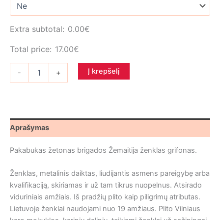
Extra subtotal:
0.00
€
Total price:
17.00
€
produkto
Į krepšelį
-
+
kiekis:
Pakabukas
brigados
Žemaitija
ženklas
grifonas
Aprašymas
Pakabukas žetonas brigados Žemaitija ženklas grifonas.
Ženklas
,
metalinis daiktas, liudijantis asmens pareigybę arba
kvalifikaciją, skiriamas ir už tam tikrus nuopelnus
. Atsirado
viduriniais amžiais. Iš pradžių plito kaip piligrimų atributas.
Lietuvoje ženklai naudojami nuo 19 amžiaus. Plito Vilniaus