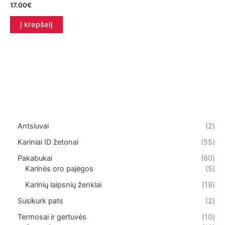
17.00
€
Į krepšelį
2
Antsiuvai
2
p
5
Kariniai ID žetonai
55
r
5
o
6
Pakabukai
60
p
d
0
5
Karinės oro pajėgos
5
r
u
p
p
o
1
Karinių laipsnių ženklai
19
k
r
r
d
9
t
o
o
2
Susikurk pats
2
u
p
a
d
d
p
k
r
1
Termosai ir gertuvės
10
i
u
u
r