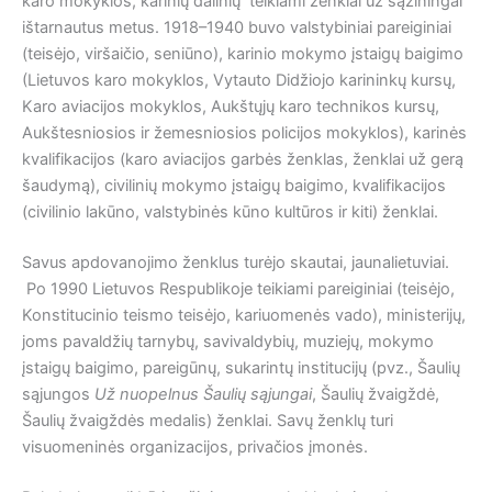
karo mokyklos, karinių dalinių teikiami ženklai už sąžiningai
ištarnautus metus. 1918–1940 buvo valstybiniai pareiginiai
(teisėjo, viršaičio, seniūno), karinio mokymo įstaigų baigimo
(Lietuvos karo mokyklos, Vytauto Didžiojo karininkų kursų,
Karo aviacijos mokyklos, Aukštųjų karo technikos kursų,
Aukštesniosios ir žemesniosios policijos mokyklos), karinės
kvalifikacijos (karo aviacijos garbės ženklas, ženklai už gerą
šaudymą), civilinių mokymo įstaigų baigimo, kvalifikacijos
(civilinio lakūno, valstybinės kūno kultūros ir kiti) ženklai.
Savus apdovanojimo ženklus turėjo skautai, jaunalietuviai.
Po 1990 Lietuvos Respublikoje teikiami pareiginiai (teisėjo,
Konstitucinio teismo teisėjo, kariuomenės vado), ministerijų,
joms pavaldžių tarnybų, savivaldybių, muziejų, mokymo
įstaigų baigimo, pareigūnų, sukarintų institucijų (pvz., Šaulių
sąjungos
Už nuopelnus Šaulių sąjungai
, Šaulių žvaigždė,
Šaulių žvaigždės medalis) ženklai. Savų ženklų turi
visuomeninės organizacijos, privačios įmonės.