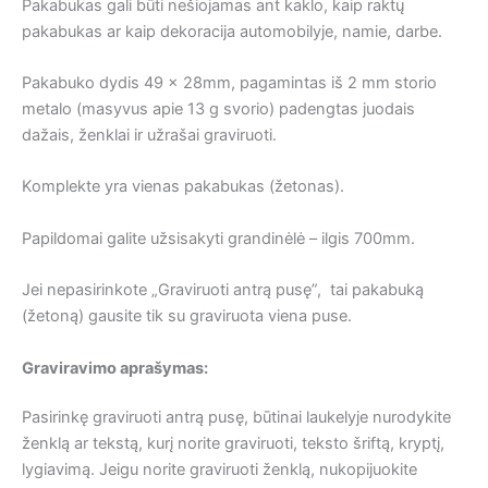
Pakabukas gali būti nešiojamas ant kaklo, kaip raktų
pakabukas ar kaip dekoracija automobilyje, namie, darbe.
Pakabuko dydis 49 x 28mm, pagamintas iš 2 mm storio
metalo (masyvus apie 13 g svorio) padengtas juodais
dažais, ženklai ir užrašai graviruoti.
Komplekte yra vienas pakabukas (žetonas).
Papildomai galite užsisakyti grandinėlė – ilgis 700mm.
Jei nepasirinkote „Graviruoti antrą pusę”, tai pakabuką
(žetoną) gausite tik su graviruota viena puse.
Graviravimo aprašymas:
Pasirinkę graviruoti antrą pusę, būtinai laukelyje nurodykite
ženklą ar tekstą, kurį norite graviruoti, teksto šriftą, kryptį,
lygiavimą. Jeigu norite graviruoti ženklą, nukopijuokite