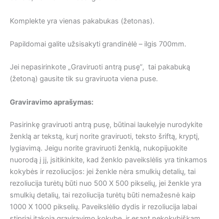
Komplekte yra vienas pakabukas (žetonas).
Papildomai galite užsisakyti grandinėlė – ilgis 700mm.
Jei nepasirinkote „Graviruoti antrą pusę”, tai pakabuką
(žetoną) gausite tik su graviruota viena puse.
Graviravimo aprašymas:
Pasirinkę graviruoti antrą pusę, būtinai laukelyje nurodykite
ženklą ar tekstą, kurį norite graviruoti, teksto šriftą, kryptį,
lygiavimą. Jeigu norite graviruoti ženklą, nukopijuokite
nuorodą į jį, įsitikinkite, kad ženklo paveikslėlis yra tinkamos
kokybės ir rezoliucijos: jei ženkle nėra smulkių detalių, tai
rezoliucija turėtų būti nuo 500 X 500 pikselių, jei ženkle yra
smulkių detalių, tai rezoliucija turėtų būti nemažesnė kaip
1000 X 1000 pikselių. Paveikslėlio dydis ir rezoliucija labai
stipriai įtakoja graviravimo kokybę, ir esant nekokybiškam