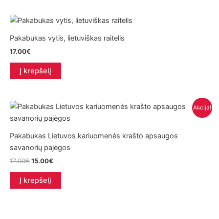
Pakabukas vytis, lietuviškas raitelis
17.00
€
Į krepšelį
Akcija!
Pakabukas Lietuvos kariuomenės krašto apsaugos
savanorių pajėgos
Original
Current
17.00
€
15.00
€
price
price
was:
is:
Į krepšelį
17.00€.
15.00€.