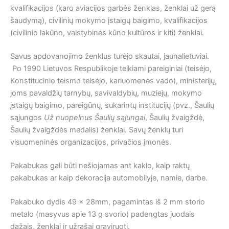
kvalifikacijos (karo aviacijos garbės ženklas, ženklai už gerą
šaudymą), civilinių mokymo įstaigų baigimo, kvalifikacijos
(civilinio lakūno, valstybinės kūno kultūros ir kiti) ženklai.
Savus apdovanojimo ženklus turėjo skautai, jaunalietuviai.
Po 1990 Lietuvos Respublikoje teikiami pareiginiai (teisėjo,
Konstitucinio teismo teisėjo, kariuomenės vado), ministerijų,
joms pavaldžių tarnybų, savivaldybių, muziejų, mokymo
įstaigų baigimo, pareigūnų, sukarintų institucijų (pvz., Šaulių
sąjungos
Už nuopelnus Šaulių sąjungai
, Šaulių žvaigždė,
Šaulių žvaigždės medalis) ženklai. Savų ženklų turi
visuomeninės organizacijos, privačios įmonės.
Pakabukas gali būti nešiojamas ant kaklo, kaip raktų
pakabukas ar kaip dekoracija automobilyje, namie, darbe.
Pakabuko dydis 49 x 28mm, pagamintas iš 2 mm storio
metalo (masyvus apie 13 g svorio) padengtas juodais
dažais, ženklai ir užrašai graviruoti.