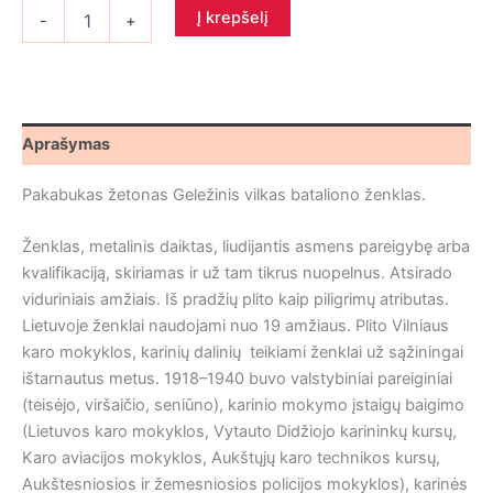
produkto
Į krepšelį
-
+
kiekis:
Pakabukas
Geležinis
vilkas
bataliono
ženklas
Aprašymas
Pakabukas žetonas Geležinis vilkas bataliono ženklas.
Ženklas
,
metalinis daiktas, liudijantis asmens pareigybę arba
kvalifikaciją, skiriamas ir už tam tikrus nuopelnus
. Atsirado
viduriniais amžiais. Iš pradžių plito kaip piligrimų atributas.
Lietuvoje ženklai naudojami nuo 19 amžiaus. Plito Vilniaus
karo mokyklos, karinių dalinių teikiami ženklai už sąžiningai
ištarnautus metus. 1918–1940 buvo valstybiniai pareiginiai
(teisėjo, viršaičio, seniūno), karinio mokymo įstaigų baigimo
(Lietuvos karo mokyklos, Vytauto Didžiojo karininkų kursų,
Karo aviacijos mokyklos, Aukštųjų karo technikos kursų,
Aukštesniosios ir žemesniosios policijos mokyklos), karinės