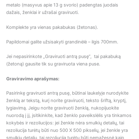
metalo (masyvus apie 13 g svorio) padengtas juodais
dažais, ženklai ir užrašai graviruoti.
Komplekte yra vienas pakabukas (žetonas).
Papildomai galite užsisakyti grandinėlė – ilgis 700mm.
Jei nepasirinkote „Graviruoti antrą pusę”, tai pakabuką
(žetoną) gausite tik su graviruota viena puse.
Graviravimo aprašymas:
Pasirinkę graviruoti antrą pusę, būtinai laukelyje nurodykite
ženklą ar tekstą, kurį norite graviruoti, teksto šriftą, kryptį,
lygiavimą. Jeigu norite graviruoti ženklą, nukopijuokite
nuorodą į jį, įsitikinkite, kad ženklo paveikslėlis yra tinkamos
kokybės ir rezoliucijos: jei ženkle nėra smulkių detalių, tai
rezoliucija turėtų būti nuo 500 X 500 pikselių, jei ženkle yra
smulkių detalių, tai rezoliucija turėtų būti nemažesnė kaip