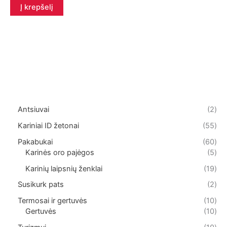
Į krepšelį
2
Antsiuvai
2
p
5
Kariniai ID žetonai
55
r
5
o
6
Pakabukai
60
p
d
0
5
Karinės oro pajėgos
5
r
u
p
p
o
1
Karinių laipsnių ženklai
19
k
r
r
d
9
t
o
o
2
Susikurk pats
2
u
p
a
d
d
p
k
r
1
Termosai ir gertuvės
10
i
u
u
r
t
o
0
1
Gertuvės
10
k
k
o
a
d
p
0
t
t
d