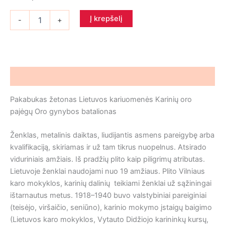
produkto
Į krepšelį
-
+
kiekis:
Pakabukas
Karinių
oro
pajėgų
Oro
Aprašymas
gynybos
batalionas
Pakabukas žetonas Lietuvos kariuomenės Karinių oro
pajėgų Oro gynybos batalionas
Ženklas
,
metalinis daiktas, liudijantis asmens pareigybę arba
kvalifikaciją, skiriamas ir už tam tikrus nuopelnus
. Atsirado
viduriniais amžiais. Iš pradžių plito kaip piligrimų atributas.
Lietuvoje ženklai naudojami nuo 19 amžiaus. Plito Vilniaus
karo mokyklos, karinių dalinių teikiami ženklai už sąžiningai
ištarnautus metus. 1918–1940 buvo valstybiniai pareiginiai
(teisėjo, viršaičio, seniūno), karinio mokymo įstaigų baigimo
(Lietuvos karo mokyklos, Vytauto Didžiojo karininkų kursų,