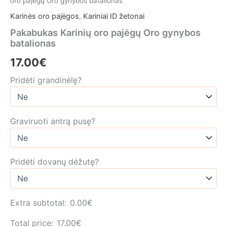
oro pajėgų Oro gynybos batalionas
Karinės oro pajėgos
,
Kariniai ID žetonai
Pakabukas Karinių oro pajėgų Oro gynybos
batalionas
17.00
€
Pridėti grandinėlę?
Graviruoti antrą pusę?
Pridėti dovanų dėžutę?
Extra subtotal:
0.00
€
Total price:
17.00
€