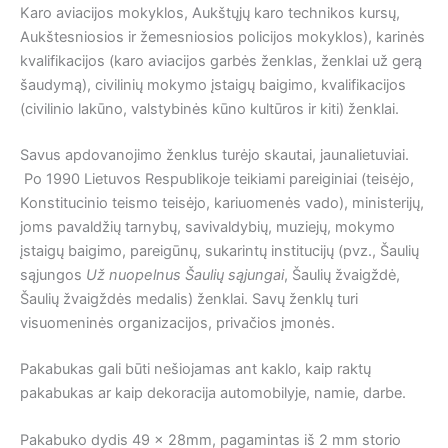
Karo aviacijos mokyklos, Aukštųjų karo technikos kursų,
Aukštesniosios ir žemesniosios policijos mokyklos), karinės
kvalifikacijos (karo aviacijos garbės ženklas, ženklai už gerą
šaudymą), civilinių mokymo įstaigų baigimo, kvalifikacijos
(civilinio lakūno, valstybinės kūno kultūros ir kiti) ženklai.
Savus apdovanojimo ženklus turėjo skautai, jaunalietuviai.
Po 1990 Lietuvos Respublikoje teikiami pareiginiai (teisėjo,
Konstitucinio teismo teisėjo, kariuomenės vado), ministerijų,
joms pavaldžių tarnybų, savivaldybių, muziejų, mokymo
įstaigų baigimo, pareigūnų, sukarintų institucijų (pvz., Šaulių
sąjungos
Už nuopelnus Šaulių sąjungai
, Šaulių žvaigždė,
Šaulių žvaigždės medalis) ženklai. Savų ženklų turi
visuomeninės organizacijos, privačios įmonės.
Pakabukas gali būti nešiojamas ant kaklo, kaip raktų
pakabukas ar kaip dekoracija automobilyje, namie, darbe.
Pakabuko dydis 49 x 28mm, pagamintas iš 2 mm storio